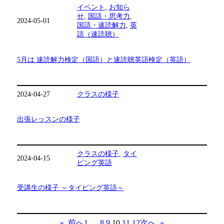
イベント
, 
お知ら
せ
, 
国語・思考力
, 
2024-05-01
国語・速読解力
, 
英
語（速読聴）
5月は 速読解力検定（国語）と速読聴英語検定（英語）
2024-04-27
クラスの様子
出張レッスンの様子
クラスの様子
, 
タイ
2024-04-15
ピング英語
受講生の様子 ～タイピング英語～
«
前へ
次へ
»
1
…
8
9
10
11
12