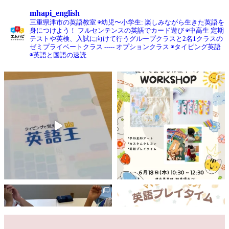
mhapi_english
三重県津市の英語教室
◉幼児〜小学生:
楽しみながら生きた英語を
身につけよう！
フルセンテンスの英語でカード遊び
◉中高生
定期
テストや英検、入試に向けて行うグループクラスと2名1クラスの
ゼミプライベートクラス
-----
オプションクラス
◉タイピング英語
◉英語と国語の速読