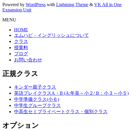
Powered by
WordPress
with
Lightning Theme
&
VK All in One
Expansion Unit
MENU
HOME
エムハピ・イングリッシュについて
クラス
授業料
ブログ
お問い合わせ
正規クラス
キンダー親子クラス
英語プレイクラスA・B (A:年長～小２/ B：小３～小５)
中学準備クラス(小６)
中学生グループクラス
中高生セミプライベートクラス・個別クラス
オプション