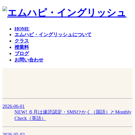
コ
ナ
ン
ビ
テ
ゲ
ン
ー
HOME
ツ
シ
エムハピ・イングリッシュについて
へ
ョ
クラス
ス
ン
授業料
キ
に
ブログ
ッ
移
お問い合わせ
プ
動
2026-06-01
NEW!
６月は速読認定・SMSひかく（国語）とMonthly
Check（英語）
2026-05-02