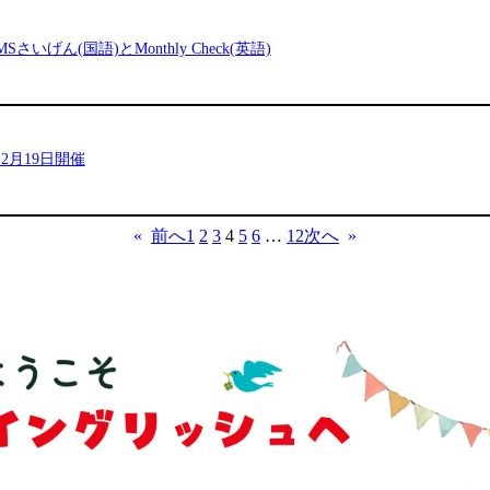
いげん(国語)とMonthly Check(英語)
2月19日開催
«
前へ
次へ
»
1
2
3
4
5
6
…
12