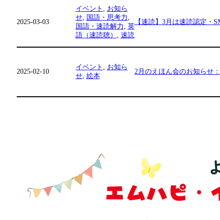
イベント
, 
お知ら
せ
, 
国語・思考力
, 
2025-03-03
【速読】3月は速読認定・SMSさ
国語・速読解力
, 
英
語（速読聴）
, 
速読
イベント
, 
お知ら
2025-02-10
2月のえほん会のお知らせ：
せ
, 
絵本