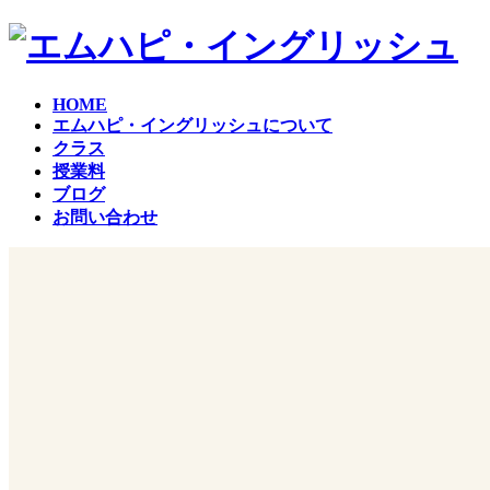
コ
ナ
ン
ビ
テ
ゲ
ン
ー
HOME
ツ
シ
エムハピ・イングリッシュについて
へ
ョ
クラス
ス
ン
授業料
キ
に
ブログ
ッ
移
お問い合わせ
プ
動