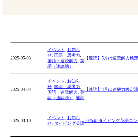
イベント
, 
お知ら
せ
, 
国語・思考力
, 
2025-05-03
【速読】5月は速読解力検
国語・速読解力
, 
英
語（速読聴）
イベント
, 
お知ら
せ
, 
国語・思考力
, 
2025-04-04
【速読】4月は速解力検定演習・S
国語・速読解力
, 
英
語（速読聴）
, 
速読
イベント
, 
お知ら
2025-03-10
2025春 タイピング英語コ
せ
, 
タイピング英語