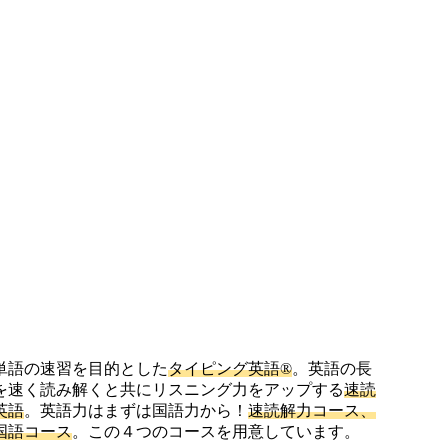
単語の速習を目的とした
タイピング英語®
。英語の長
を速く読み解くと共にリスニング力をアップする
速読
英語
。英語力はまずは国語力から！
速読解力コース、
国語コース
。この４つのコースを用意しています。