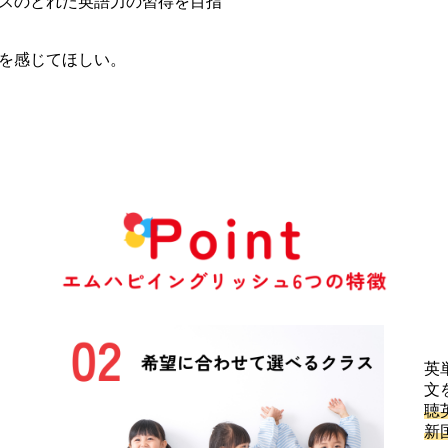
スのとれた英語力の習得を目指
を感じてほしい。
英
文
聴
新