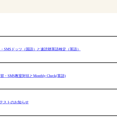
定・SMSドッツ（国語）と速読聴英語検定（英語）
MS教室対抗とMonthly Check(英語)
ンテストのお知らせ